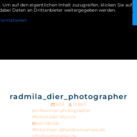
m
. Um auf den eigentlichen Inhalt zuzugreifen, klicken Sie auf
s dabei Daten an Drittanbieter weitergegeben werden.
formationen
radmila_dier_photographer
603
12.863
professional photographer
#fotostudio Munich
📸worldwide
#fotoreisen @handsoncamera.de
info@radmiladier.de