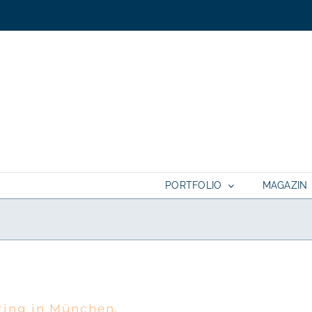
PORTFOLIO
MAGAZIN
ory. Ein Familien Fotoshooting in M
ting in München.