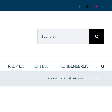
Facebook
X
Instagram
Linke
Suche
nach:
RADMILA
KONTAKT
KUNDENBEREICH
Startseite
»
Familienfotos
»
Fotos zu Hause
ünchen.