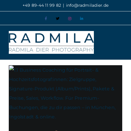
Zum
+49 89-44 11 99 82
|
info@radmiladier.de
Inhalt
Facebook
X
Instagram
LinkedIn
springen
COACHING FÜR
FOTOGRAFEN