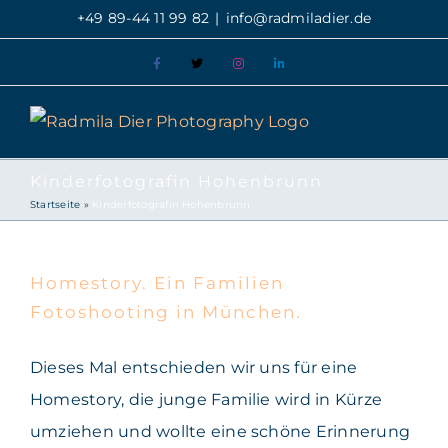
Zum
+49 89-44 11 99 82
|
info@radmiladier.de
Inhalt
Facebook
X
Instagram
LinkedIn
springen
Kinderfotografin Hohenbrunn
Startseite
»
Kinderfotografin Hohenbrunn
Homestory. Ein Familien
Fotoshooting in München.
Homestory. Ein Familien
Fotoshooting in München.
Dieses Mal entschieden wir uns für eine
Homestory, die junge Familie wird in Kürze
umziehen und wollte eine schöne Erinnerung