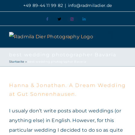
Zum
+49 89-44 11 99 82
|
info@radmiladier.de
Inhalt
Facebook
X
Instagram
LinkedIn
springen
best wedding photographer Bavaria
Hanna & Jonathan. A Dream
Startseite
»
best wedding photographer Bavaria
Wedding at Gut
Sonnenhausen.
Hanna & Jonathan. A Dream Wedding
at Gut Sonnenhausen.
I usualy don’t write posts about weddings (or
anything else) in English. However, for this
particular wedding I decided to do so as quite