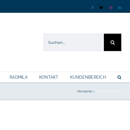
Facebook
X
Instagram
Linke
Suche
nach:
RADMILA
KONTAKT
KUNDENBEREICH
Startseite
»
Hochzeit in Prag
?