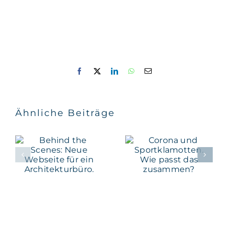
Facebook
X
LinkedIn
WhatsApp
E-
Mail
Behind the
Ähnliche Beiträge
Corona und
Scenes:
Sportklamotten
Neue
Wie passt
Webseite
das
für ein
zusammen?
Architekturbüro.