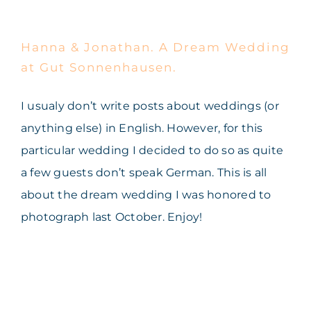
Wedding at Gut
Sonnenhausen.
Hanna & Jonathan. A Dream Wedding
at Gut Sonnenhausen.
I usualy don’t write posts about weddings (or
anything else) in English. However, for this
particular wedding I decided to do so as quite
a few guests don’t speak German. This is all
about the dream wedding I was honored to
photograph last October. Enjoy!
Beate und Mario. Hochzeit
auf der Reiter Alm. Best